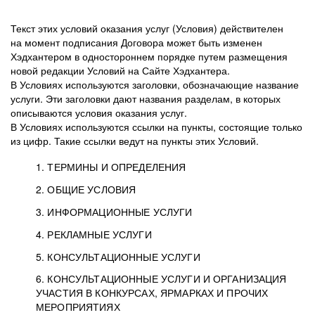
Текст этих условий оказания услуг (Условия) действителен
на момент подписания Договора может быть изменен
Хэдхантером в одностороннем порядке путем размещения
новой редакции Условий на Сайте Хэдхантера.
В Условиях используются заголовки, обозначающие название
услуги. Эти заголовки дают названия разделам, в которых
описываются условия оказания услуг.
В Условиях используются ссылки на пункты, состоящие только
из цифр. Такие ссылки ведут на пункты этих Условий.
1. ТЕРМИНЫ И ОПРЕДЕЛЕНИЯ
2. ОБЩИЕ УСЛОВИЯ
3. ИНФОРМАЦИОННЫЕ УСЛУГИ
1.1. Хэдхантер, или
Хэдхантер, ООО
4. РЕКЛАМНЫЕ УСЛУГИ
HeadHunter, или
«Хэдхантер», ИНН
2.1. Типы и статусы регистрации
5. КОНСУЛЬТАЦИОННЫЕ УСЛУГИ
Исполнитель
7718620740, адрес:
Типы регистрации
3.1. Предоставление доступа к базе данных
2.2. Активация услуг
6. КОНСУЛЬТАЦИОННЫЕ УСЛУГИ И ОРГАНИЗАЦИЯ
125047, г. Москва,
резюме с предложениями Соискателей
Описание и активация
УЧАСТИЯ В КОНКУРСАХ, ЯРМАРКАХ И ПРОЧИХ
2.1.1. Заказчику может быть присвоен один
4.0. Общие условия оказания рекламных услуг
внутригородская
о трудоустройстве с возможностью просмотра
МЕРОПРИЯТИЯХ
из Типов регистраций.
территория
4.0.1. Хэдхантер оказывает Заказчику услугу