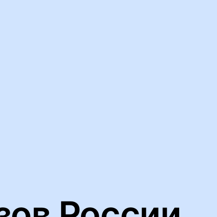
ьную работу нашего веб-сайта и анализировать сетевой трафик
йлов cookie
зов России